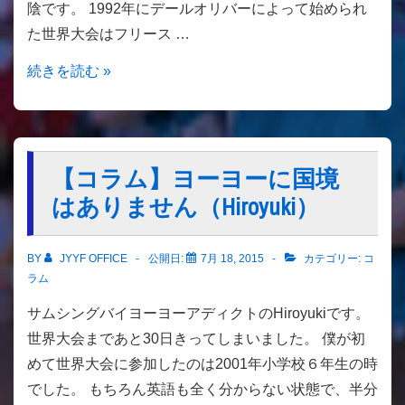
陰です。 1992年にデールオリバーによって始められ
を
た世界大会はフリース …
公
開
【コ
続きを読む »
し
ラ
て
ム】
い
ヨ
ま
ー
【コラム】ヨーヨーに国境
す
ヨ
はありません（Hiroyuki）
ー
世
BY
JYYF OFFICE
公開日:
7月 18, 2015
カテゴリー:
コ
界
ラム
大
サムシングバイヨーヨーアディクトのHiroyukiです。
会
世界大会まであと30日きってしまいました。 僕が初
に
めて世界大会に参加したのは2001年小学校６年生の時
寄
でした。 もちろん英語も全く分からない状態で、半分
せ