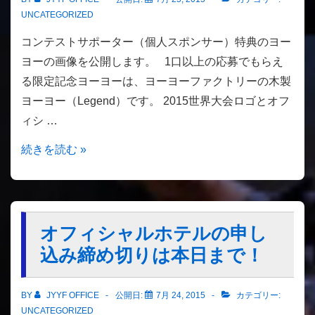
ス
ン
UNCATEGORIZED
（岡
ト
コンテストサポーター（個人スポンサー）特典のヨー
田）
in
ヨーの画像を公開します。 1口以上の応募でもらえ
ヨ
る限定記念ヨーヨーは、ヨーヨーファクトリーの木製
ー
ヨーヨー（Legend）です。 2015世界大会ロゴとオフ
ヨ
ィシ …
ー
世
コ
続きを読む »
界
ン
大
テ
会
ス
ト
オフィシャルホテルの申し
サ
込み締め切りは本日まで！
ポ
ー
BY
JYYF OFFICE
公開日:
7月 24, 2015
カテゴリー:
タ
UNCATEGORIZED