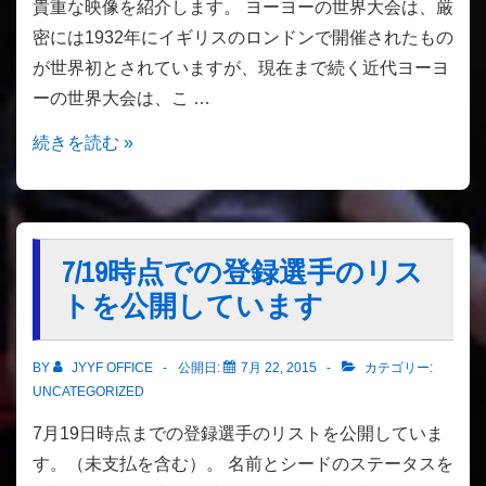
貴重な映像を紹介します。 ヨーヨーの世界大会は、厳
画
し
密には1932年にイギリスのロンドンで開催されたもの
像
込
が世界初とされていますが、現在まで続く近代ヨーヨ
を
み
ーの世界大会は、こ …
公
締
開
め
1992
続きを読む »
切
年
り
に
は
行
本
わ
7/19時点での登録選手のリス
日
れ
トを公開しています
ま
た
で！
世
BY
JYYF OFFICE
公開日:
7月 22, 2015
カテゴリー:
界
UNCATEGORIZED
大
7月19日時点までの登録選手のリストを公開していま
会
す。（未支払を含む）。 名前とシードのステータスを
の