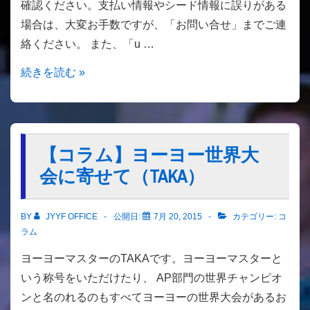
確認ください。支払い情報やシード情報に誤りがある
貴
場合は、大変お手数ですが、「お問い合せ」までご連
重
絡ください。 また、「u …
な
映
7/19
続きを読む »
像
時
点
で
の
【コラム】ヨーヨー世界大
登
会に寄せて（TAKA）
録
選
BY
JYYF OFFICE
公開日:
7月 20, 2015
カテゴリー:
コ
手
ラム
の
ヨーヨーマスターのTAKAです。ヨーヨーマスターと
リ
いう称号をいただけたり、 AP部門の世界チャンピオ
ス
ンと名のれるのもすべてヨーヨーの世界大会があるお
ト