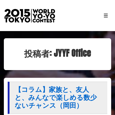
↓
メ
メ
イ
ニ
ン
ュ
ー
コ
ン
テ
投稿者:
JYYF Office
ン
ツ
へ
ス
キ
【コラム】家族と、友人
ッ
と、みんなで楽しめる数少
プ
ないチャンス（岡田）