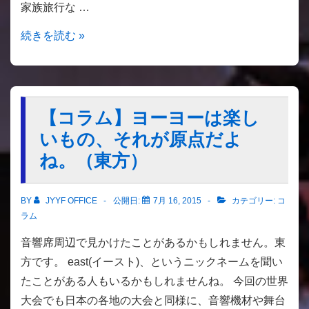
家族旅行な …
て
（TAKA）
【コ
続きを読む »
ラ
ム】
ヨ
ー
【コラム】ヨーヨーは楽し
ヨ
いもの、それが原点だよ
ー
ね。（東方）
に
国
BY
JYYF OFFICE
公開日:
7月 16, 2015
カテゴリー:
コ
境
ラム
は
音響席周辺で見かけたことがあるかもしれません。東
あ
方です。 east(イースト)、というニックネームを聞い
り
たことがある人もいるかもしれませんね。 今回の世界
ま
大会でも日本の各地の大会と同様に、音響機材や舞台
せ