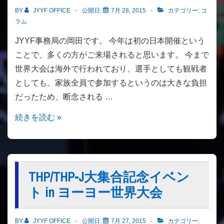
BY
JYYF OFFICE
公開日:
7月 28, 2015
カテゴリー:
コ
ラム
JYYF事務局の岡田です。 今年は初の日本開催という
ことで、多くの方がご来場されると思います。 今まで
世界大会は海外で行われており、選手としても観戦者
としても、家族全員で参加するというのは大きな負担
だったため、断念される …
【コ
続きを読む »
ラ
ム】
家
族
THP/THP-J大集合記念イベン
と、
ト in ヨーヨー世界大会
友
人
BY
JYYF OFFICE
公開日:
7月 27, 2015
カテゴリー: