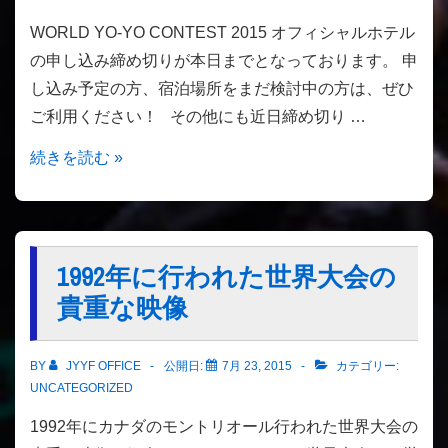
ー
WORLD YO-YO CONTEST 2015 オフィシャルホテル
（個
の申し込み締め切りが本日までとなっております。 申
人
し込み予定の方、宿泊場所をまだ検討中の方は、ぜひ
ス
ご利用ください！ その他にも近日締め切り …
ポ
ン
オ
続きを読む »
サ
フ
ー）
ィ
特
シ
典
ャ
1992年に行われた世界大会の
の
ル
貴重な映像
ヨ
ホ
ー
テ
BY
JYYF OFFICE
公開日:
7月 23, 2015
カテゴリー:
ヨ
ル
UNCATEGORIZED
ー
の
1992年にカナダのモントリオール行われた世界大会の
の
申