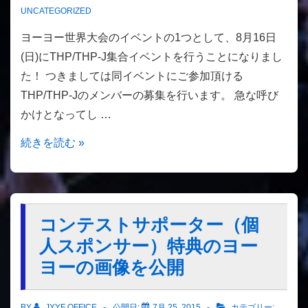
と、
UNCATEGORIZED
み
ヨーヨー世界大会のイベントの1つとして、8月16日
ん
(日)にTHP/THP-J集合イベントを行うことになりまし
な
た！ つきましては同イベントにご参加頂ける
で
THP/THP-Jのメンバーの募集を行います。 急な呼び
楽
かけとなってし …
し
め
THP/THP-
続きを読む »
る
J
数
大
少
集
な
合
コンテストサポーター（個
い
記
人スポンサー）特典のヨー
チ
念
ヨーの画像を公開
ャ
イ
ン
ベ
BY
JYYF OFFICE
公開日:
7月 25, 2015
カテゴリー: