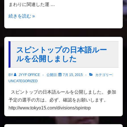
まわりに関連した運 …
ん
（Hiroyuki）
【コ
続きを読む »
ラ
ム】
ヨ
ー
スピントップの日本語ルー
ヨ
ルを公開しました
ー
は
BY
JYYF OFFICE
公開日:
7月 15, 2015
カテゴリー:
楽
UNCATEGORIZED
し
スピントップの日本語ルールを公開しました。 参加
い
予定の選手の方は、必ず、確認をお願いします。
も
http://www.tokyo15.com/divisions/spintop
の、
そ
れ