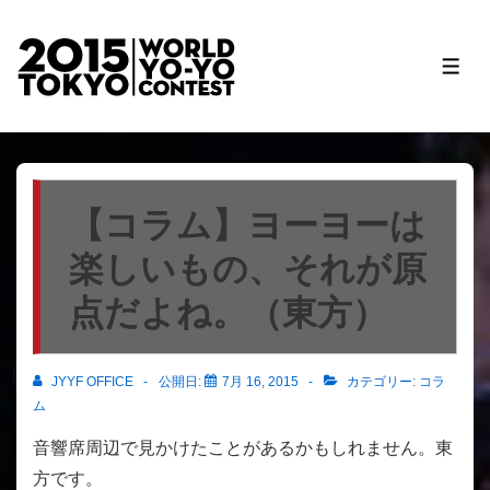
↓
メ
メ
イ
ニ
ン
ュ
ー
コ
ン
テ
【コラム】ヨーヨーは
ン
楽しいもの、それが原
ツ
へ
点だよね。（東方）
ス
キ
ッ
JYYF OFFICE
公開日:
7月 16, 2015
カテゴリー:
コラ
ム
プ
音響席周辺で見かけたことがあるかもしれません。東
方です。