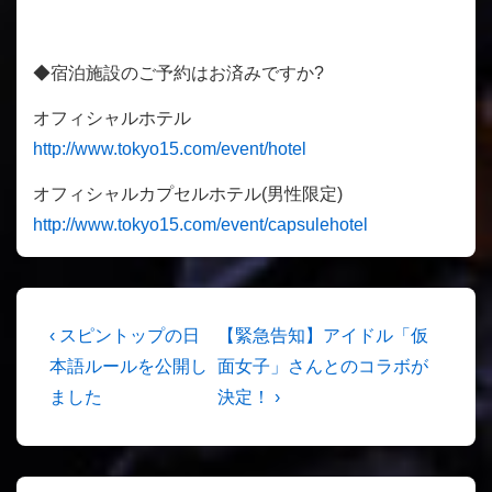
◆宿泊施設のご予約はお済みですか?
オフィシャルホテル
http://www.tokyo15.com/event/hotel
オフィシャルカプセルホテル(男性限定)
http://www.tokyo15.com/event/capsulehotel
投
前
次
‹ スピントップの日
【緊急告知】アイドル「仮
稿
の
の
本語ルールを公開し
面女子」さんとのコラボが
投
投
ました
決定！ ›
ナ
稿:
稿:
ビ
ゲ