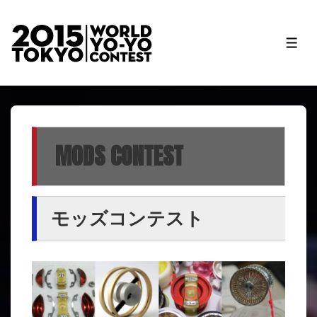
↓
メ
メ
イ
ニ
ン
ュ
ー
コ
ン
テ
MODS CONTEST
ン
ツ
へ
ス
モッズコンテスト
キ
ッ
プ