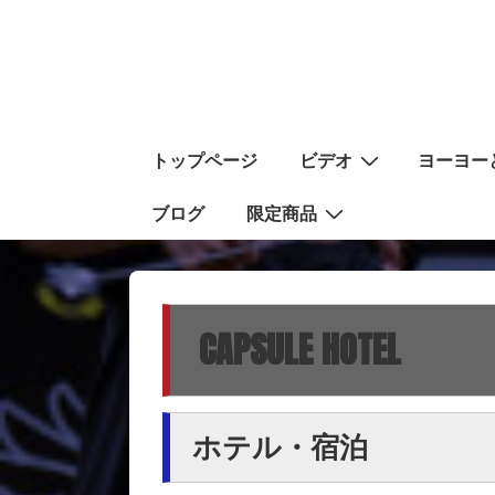
↓
メ
イ
ン
コ
メ
トップページ
ビデオ
ヨーヨー
ン
イ
テ
ン
ブログ
限定商品
ン
ナ
ツ
ビ
へ
ゲ
ス
CAPSULE HOTEL
ー
キ
シ
ッ
ョ
プ
ン
ホテル・宿泊