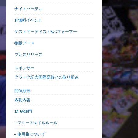
ナイトパーティ
1F無料イベント
ゲストアーティスト&パフォーマー
物販ブース
プレスリリース
スポンサー
クラーク記念国際高校との取り組み
開催競技
表彰内容
1A-5A部門
– フリースタイルルール
– 使用曲について