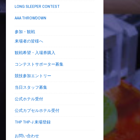
LONG SLEEPER CONTEST
AAA THROWDOWN
参加・観戦
来場者の皆様へ
観戦希望・入場券購入
コンテストサポーター募集
競技参加エントリー
当日スタッフ募集
公式ホテル受付
公式カプセルホテル受付
THP THP-J 来場登録
お問い合わせ