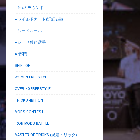
– 4つのラウンド
– ワイルドカード(詳細&曲)
– シードルール
– シード獲得選手
AP部門
SPINTOP
WOMEN FREESTYLE
OVER-40 FREESTYLE
TRICK X-IBITION
MODS CONTEST
IRON MODS BATTLE
MASTER OF TRICKS (規定トリック)