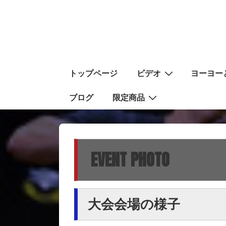
↓
メ
イ
ン
コ
メ
トップページ
ビデオ
ヨーヨー
ン
イ
テ
ン
ブログ
限定商品
ン
ナ
ツ
ビ
へ
ゲ
ス
EVENT PHOTO
ー
キ
シ
ッ
ョ
プ
ン
大会会場の様子